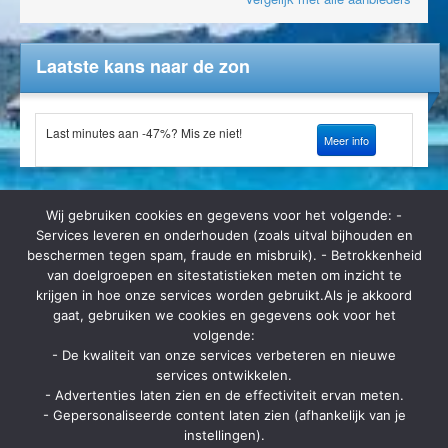
Laatste kans naar de zon
Last minutes aan -47%? Mis ze niet!
Meer info
Wij gebruiken cookies en gegevens voor het volgende: -
Services leveren en onderhouden (zoals uitval bijhouden en
beschermen tegen spam, fraude en misbruik). - Betrokkenheid
van doelgroepen en sitestatistieken meten om inzicht te
Op zomerbrochure.be kan je terecht voor het bestellen van
krijgen in hoe onze services worden gebruikt.Als je akkoord
reisbrochures, het lastminute aanbod van vele reisorganisaties en hot
gaat, gebruiken we cookies en gegevens ook voor het
deals. Ga je op vakantie? Ga dan eerst langs zomerbrochure.be voor
kortingen en aanbiedingen.
volgende:
- De kwaliteit van onze services verbeteren en nieuwe
Contact
services ontwikkelen.
- Advertenties laten zien en de effectiviteit ervan meten.
Strategon BV
- Gepersonaliseerde content laten zien (afhankelijk van je
Ninovesteenweg 198 bus 13
instellingen).
9320 Aalst