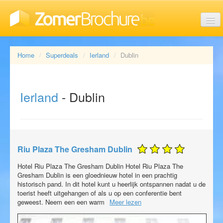
Last minute vakanties
Home
Superdeals
Ierland
Dublin
Aanbiedingen
Ierland
- Dublin
Reisorganisaties
Riu Plaza The Gresham Dublin
Soorten vakanties
Hotel Riu Plaza The Gresham Dublin Hotel Riu Plaza The
Gresham Dublin is een gloednieuw hotel in een prachtig
historisch pand. In dit hotel kunt u heerlijk ontspannen nadat u de
toerist heeft uitgehangen of als u op een conferentie bent
geweest. Neem een een warm
Meer lezen
Brochures