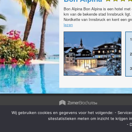
Bon Alpina Bon Alpina is een hotel met e
km van de bekende stad Innsbruck ligt. 
Nordkette van Innsbruck en kent een gr
lezen
1
2
3
Wij gebruiken cookies en gegevens voor het volgende: - Service
Op zomerbrochure.be kan je terecht voor h
bestellen van reisbrochures, het lastminut
sitestatistieken meten om inzicht te krijgen
aanbod van vele reisorganisaties en hot d
- 
je op vakantie? Ga dan eerst langs