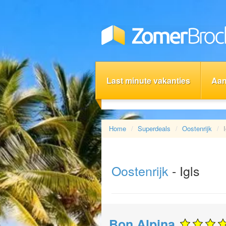
Last minute vakanties
Aan
Home
Superdeals
Oostenrijk
Oostenrijk
- Igls
Bon Alpina