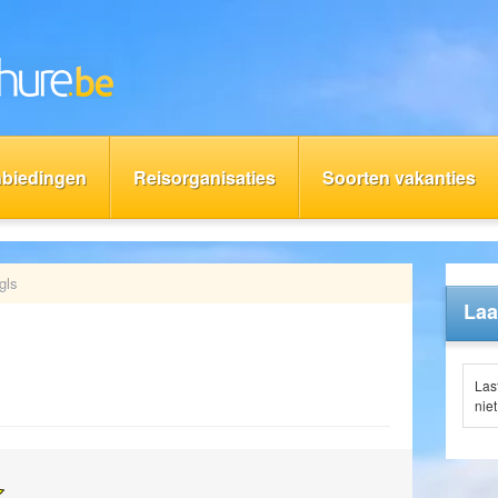
biedingen
Reisorganisaties
Soorten vakanties
Igls
Laa
Las
niet