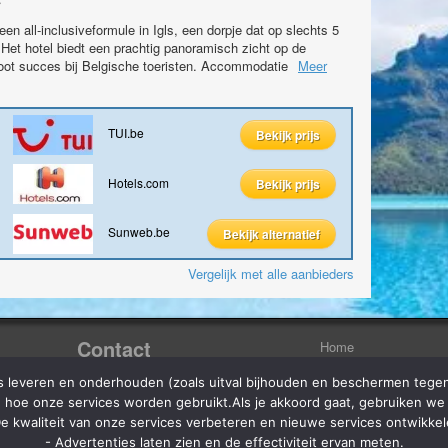
en all-inclusiveformule in Igls, een dorpje dat op slechts 5
Het hotel biedt een prachtig panoramisch zicht op de
oot succes bij Belgische toeristen. Accommodatie
Meer
TUI.be
Bekijk prijs
Hotels.com
Bekijk prijs
Sunweb.be
Bekijk alternatief
Vergelijk met alle aanbieders
Contact
Home
Aanbiedingen
s leveren en onderhouden (zoals uitval bijhouden en beschermen tege
et
Strategon BV
e
 in hoe onze services worden gebruikt.Als je akkoord gaat, gebruiken 
Ninovesteenweg 198 bus 13
Reisorganisaties
eals. Ga
9320 Aalst
De kwaliteit van onze services verbeteren en nieuwe services ontwikkel
TUI Belgie
- Advertenties laten zien en de effectiviteit ervan meten.