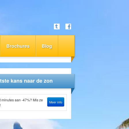
Brochures
Blog
tste kans naar de zon
t minutes aan -47%? Mis ze
Meer info
!