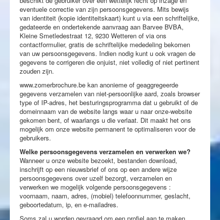
beschikt de gebruiker over een wettelijk recht op inzage en
eventuele correctie van zijn persoonsgegevens. Mits bewijs
van identiteit (kopie identiteitskaart) kunt u via een schriftelijke,
gedateerde en ondertekende aanvraag aan Barvee BVBA,
Kleine Smetledestraat 12, 9230 Wetteren of via ons
contactformulier, gratis de schriftelijke mededeling bekomen
van uw persoonsgegevens. Indien nodig kunt u ook vragen de
gegevens te corrigeren die onjuist, niet volledig of niet pertinent
zouden zijn.
www.zomerbrochure.be kan anonieme of geaggregeerde
gegevens verzamelen van niet-persoonlijke aard, zoals browser
type of IP-adres, het besturingsprogramma dat u gebruikt of de
domeinnaam van de website langs waar u naar onze-website
gekomen bent, of waarlangs u die verlaat. Dit maakt het ons
mogelijk om onze website permanent te optimaliseren voor de
gebruikers.
Welke persoonsgegevens verzamelen en verwerken we?
Wanneer u onze website bezoekt, bestanden download,
inschrijft op een nieuwsbrief of ons op een andere wijze
persoonsgegevens over uzelf bezorgt, verzamelen en
verwerken we mogelijk volgende persoonsgegevens :
voornaam, naam, adres, (mobiel) telefoonnummer, geslacht,
geboortedatum, ip, en e-mailadres.
Soms zal u worden gevraagd om een profiel aan te maken,