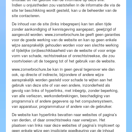
Indien u onjuistheden zou vaststellen in de informatie die via de
site ter beschikking wordt gesteld, kan u de beheerder van de
site contacteren.
De inhoud van de site (links inbegrepen) kan ten allen tijde
zonder aankondiging of kennisgeving aangepast, gewijzigd of
aangevuld worden. www.zomerbrochure.be geeft geen garanties
voor de goede werking van de website en kan op geen enkele
wijze aansprakelijk gehouden worden voor een slechte werking
of tijdelijke (on)beschikbaarheid van de website of voor enige
vorm van schade, rechtstreekse of onrechtstreekse, die zou
voortvloeien uit de toegang tot of het gebruik van de website.
www.zomerbrochure.be kan in geen geval tegenover wie dan
ook, op directe of indirecte, bijzondere of andere wijze
aansprakelijk worden gesteld voor schade te wijten aan het
gebruik van deze site of van een andere, inzonderheid als
gevolg van links of hyperlinks, met inbegrip, zonder beperking,
van alle verliezen, werkonderbrekingen, beschadiging van
programma’s of andere gegevens op het computersysteem,
van apparatuur, programmatuur of andere van de gebruiker.
De website kan hyperlinks bevatten naar websites of pagina’s
van derden, of daar onrechtstreeks naar verwijzen. Het
plaatsen van links naar deze websites of pagina’s impliceert op
geen enkele wijze een impliciete goedkeuring van de inhoud