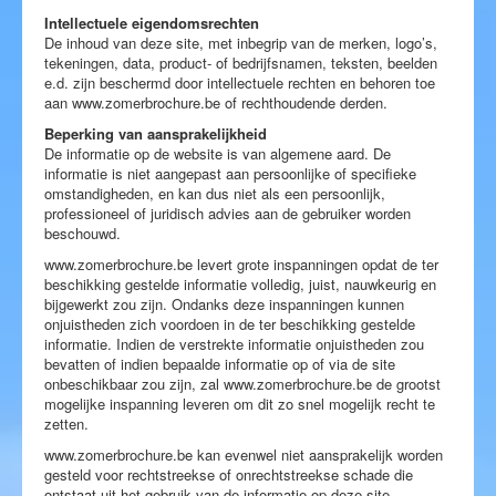
Intellectuele eigendomsrechten
Blog
De inhoud van deze site, met inbegrip van de merken, logo’s,
tekeningen, data, product- of bedrijfsnamen, teksten, beelden
e.d. zijn beschermd door intellectuele rechten en behoren toe
aan www.zomerbrochure.be of rechthoudende derden.
Beperking van aansprakelijkheid
De informatie op de website is van algemene aard. De
informatie is niet aangepast aan persoonlijke of specifieke
omstandigheden, en kan dus niet als een persoonlijk,
professioneel of juridisch advies aan de gebruiker worden
beschouwd.
www.zomerbrochure.be levert grote inspanningen opdat de ter
beschikking gestelde informatie volledig, juist, nauwkeurig en
bijgewerkt zou zijn. Ondanks deze inspanningen kunnen
onjuistheden zich voordoen in de ter beschikking gestelde
informatie. Indien de verstrekte informatie onjuistheden zou
bevatten of indien bepaalde informatie op of via de site
onbeschikbaar zou zijn, zal www.zomerbrochure.be de grootst
mogelijke inspanning leveren om dit zo snel mogelijk recht te
zetten.
www.zomerbrochure.be kan evenwel niet aansprakelijk worden
gesteld voor rechtstreekse of onrechtstreekse schade die
ontstaat uit het gebruik van de informatie op deze site.