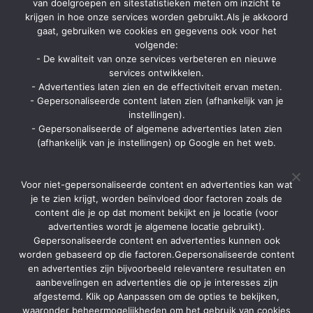
van doelgroepen en sitestatistieken meten om inzicht te
Op zomerbrochure.be kan je terecht voor het bestellen van
krijgen in hoe onze services worden gebruikt.Als je akkoord
reisbrochures, het lastminute aanbod van vele reisorganisaties en hot
gaat, gebruiken we cookies en gegevens ook voor het
deals. Ga je op vakantie? Ga dan eerst langs zomerbrochure.be voor
kortingen en aanbiedingen.
volgende:
- De kwaliteit van onze services verbeteren en nieuwe
Contact
services ontwikkelen.
- Advertenties laten zien en de effectiviteit ervan meten.
Strategon BV
- Gepersonaliseerde content laten zien (afhankelijk van je
Ninovesteenweg 198 bus 13
instellingen).
9320 Aalst
- Gepersonaliseerde of algemene advertenties laten zien
Via contactpagina of chatformulier
(afhankelijk van je instellingen) op Google en het web.
info@zomerbrochure.be
Home
Voor niet-gepersonaliseerde content en advertenties kan wat
Aanbiedingen
je te zien krijgt, worden beïnvloed door factoren zoals de
content die je op dat moment bekijkt en je locatie (voor
Reisorganisaties
advertenties wordt je algemene locatie gebruikt).
Gepersonaliseerde content en advertenties kunnen ook
TUI Belgie
worden gebaseerd op die factoren.Gepersonaliseerde content
Soorten vakanties
en advertenties zijn bijvoorbeeld relevantere resultaten en
aanbevelingen en advertenties die op je interesses zijn
Brochures
afgestemd. Klik op Aanpassen om de opties te bekijken,
Contact
waaronder beheermogelijkheden om het gebruik van cookies