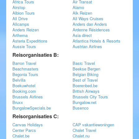
Africa Tours
Air Transat
Airstop
Alamo
Albion Tours
Alk Reizen
All Drive
All Ways Cruises
Allcamps
Anders dan Anders
Anders Reizen
Ardenne Résidences
Arthema
Asia direct
Asteria Expeditions
Atlantica Hotels & Resorts
Aussie Tours
Austrian Airlines
Reisorganisaties B:
Barron Travel
Basic Travel
Beachmasters
Beekse Bergen
Begonia Tours
Belgian Biking
Belvilla
Best of Travel
Boekuwhotel
Boerenbed.be
Booking.com
British Airways
Brussels Airlines
Brussels City Tours
Bruxx
Bungalow.net
BungalowSpecials.be
Busenco
Reisorganisaties C:
Canvas Holidays
CAP vakantiewoningen
Center Parcs
Chalet Travel
Chalet.be
Chalet.nu