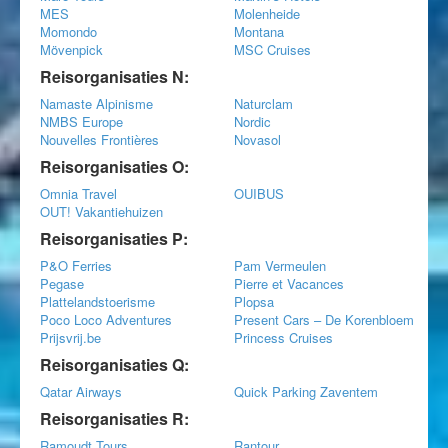
MES
Molenheide
Momondo
Montana
Mövenpick
MSC Cruises
Reisorganisaties N:
Namaste Alpinisme
Naturclam
NMBS Europe
Nordic
Nouvelles Frontières
Novasol
Reisorganisaties O:
Omnia Travel
OUIBUS
OUT! Vakantiehuizen
Reisorganisaties P:
P&O Ferries
Pam Vermeulen
Pegase
Pierre et Vacances
Plattelandstoerisme
Plopsa
Poco Loco Adventures
Present Cars – De Korenbloem
Prijsvrij.be
Princess Cruises
Reisorganisaties Q:
Qatar Airways
Quick Parking Zaventem
Reisorganisaties R:
Ramoudt Tours
Rantour