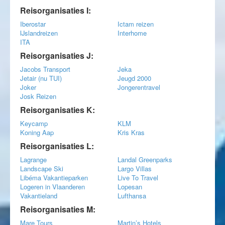
Reisorganisaties I:
Iberostar
Ictam reizen
IJslandreizen
Interhome
ITA
Reisorganisaties J:
Jacobs Transport
Jeka
Jetair (nu TUI)
Jeugd 2000
Joker
Jongerentravel
Josk Reizen
Reisorganisaties K:
Keycamp
KLM
Koning Aap
Kris Kras
Reisorganisaties L:
Lagrange
Landal Greenparks
Landscape Ski
Largo Villas
Libéma Vakantieparken
Live To Travel
Logeren in Vlaanderen
Lopesan
Vakantieland
Lufthansa
Reisorganisaties M:
Mare Tours
Martin’s Hotels