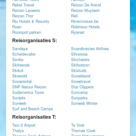
Rebel Travel
Reizen De Arend
Reizen Lauwers
Reizen Muylaert
Reizen Thor
Reli
Riu Hotels & Resorts
Rivercruises.be
Roan
Robinson Hotels
Roompot parken
Ryanair
Reisorganisaties S:
Sandaya
Scandinavian Airlines
Scheldevallei
Silversea
Simbo
Skichalets
Skifriends
Skihorizon
Skikot
Skistuds
Skiworld
Snowblend
Snowrental
Snowtravel
SNP Natuur Reizen
Star Clippers
Sudamerica Tours
Suncamp
Sunjets
Sunparks
Sunweb
Sunweb Winter
Surf and Beach Camps
Reisorganisaties T:
Taxi 2 Airport
Te Voet
Thalys
Thomas Cook
Thomas Cook Airlines
Tierra Natuurreizen