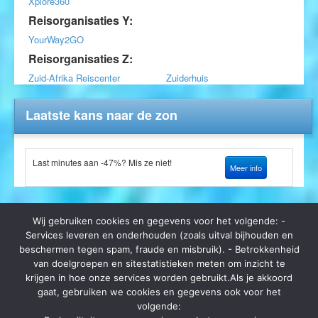
Xplore360
Reisorganisaties Y:
YourWay2GO
Reisorganisaties Z:
Zuid-Afrika Reiscenter
Zuiderhuis
Laatste kans naar de zon
Last minutes aan -47%? Mis ze niet!
Meer info
Wij gebruiken cookies en gegevens voor het volgende: -
Services leveren en onderhouden (zoals uitval bijhouden en
beschermen tegen spam, fraude en misbruik). - Betrokkenheid
van doelgroepen en sitestatistieken meten om inzicht te
Op zomerbrochure.be kan je terecht voor het bestellen van
krijgen in hoe onze services worden gebruikt.Als je akkoord
reisbrochures, het lastminute aanbod van vele reisorganisaties en hot
gaat, gebruiken we cookies en gegevens ook voor het
deals. Ga je op vakantie? Ga dan eerst langs zomerbrochure.be voor
kortingen en aanbiedingen.
volgende: