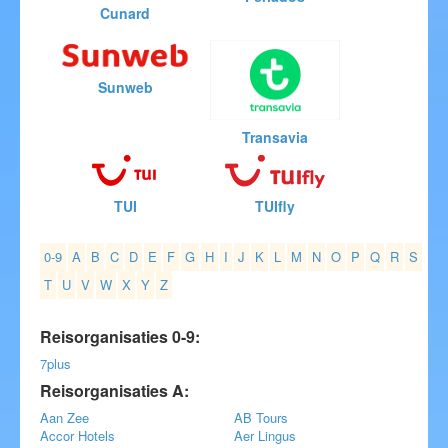
Cunard
Blog
Sunweb
Transavia
TUI
TUIfly
0-9
A
B
C
D
E
F
G
H
I
J
K
L
M
N
O
P
Q
R
S
T
U
V
W
X
Y
Z
Reisorganisaties 0-9:
7plus
Reisorganisaties A:
Aan Zee
AB Tours
Accor Hotels
Aer Lingus