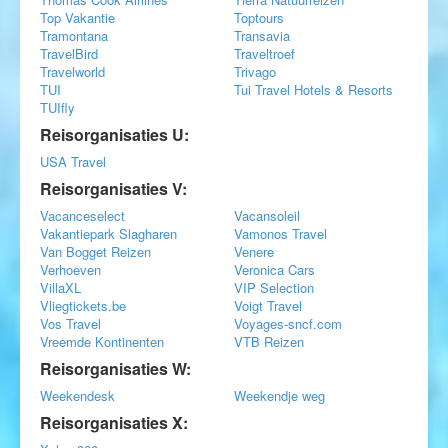
Top Vakantie
Toptours
Tramontana
Transavia
TravelBird
Traveltroef
Travelworld
Trivago
TUI
Tui Travel Hotels & Resorts
TUIfly
Reisorganisaties U:
USA Travel
Reisorganisaties V:
Vacanceselect
Vacansoleil
Vakantiepark Slagharen
Vamonos Travel
Van Bogget Reizen
Venere
Verhoeven
Veronica Cars
VillaXL
VIP Selection
Vliegtickets.be
Voigt Travel
Vos Travel
Voyages-sncf.com
Vreemde Kontinenten
VTB Reizen
Reisorganisaties W:
Weekendesk
Weekendje weg
Reisorganisaties X: