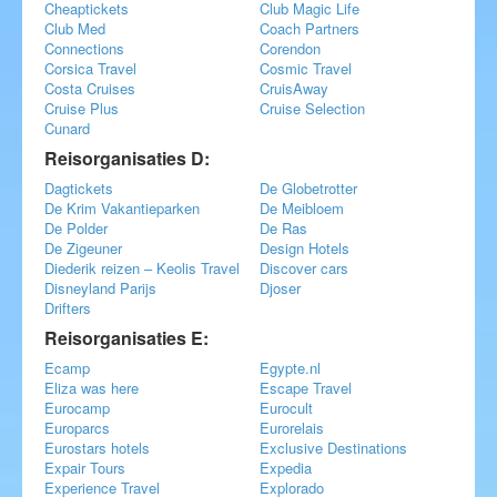
Cheaptickets
Club Magic Life
Club Med
Coach Partners
Connections
Corendon
Corsica Travel
Cosmic Travel
Costa Cruises
CruisAway
Cruise Plus
Cruise Selection
Cunard
Reisorganisaties D:
Dagtickets
De Globetrotter
De Krim Vakantieparken
De Meibloem
De Polder
De Ras
De Zigeuner
Design Hotels
Diederik reizen – Keolis Travel
Discover cars
Disneyland Parijs
Djoser
Drifters
Reisorganisaties E:
Ecamp
Egypte.nl
Eliza was here
Escape Travel
Eurocamp
Eurocult
Europarcs
Eurorelais
Eurostars hotels
Exclusive Destinations
Expair Tours
Expedia
Experience Travel
Explorado