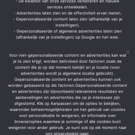
- De kwaliteit van onze services verbeteren en nieuwe
Contact
services ontwikkelen.
- Advertenties laten zien en de effectiviteit ervan meten.
Strategon BV
- Gepersonaliseerde content laten zien (afhankelijk van je
Ninovesteenweg 198 bus 13
instellingen).
9320 Aalst
- Gepersonaliseerde of algemene advertenties laten zien
Via contactpagina of chatformulier
(afhankelijk van je instellingen) op Google en het web.
info@zomerbrochure.be
Home
Voor niet-gepersonaliseerde content en advertenties kan wat
Aanbiedingen
je te zien krijgt, worden beïnvloed door factoren zoals de
content die je op dat moment bekijkt en je locatie (voor
Reisorganisaties
advertenties wordt je algemene locatie gebruikt).
Gepersonaliseerde content en advertenties kunnen ook
TUI Belgie
worden gebaseerd op die factoren.Gepersonaliseerde content
Soorten vakanties
en advertenties zijn bijvoorbeeld relevantere resultaten en
aanbevelingen en advertenties die op je interesses zijn
Brochures
afgestemd. Klik op Aanpassen om de opties te bekijken,
Contact
waaronder beheermogelijkheden om het gebruik van cookies
voor personalisatie te weigeren, en informatie over
Adverteren
browseropties waarmee je sommige of alle cookies kunt
weigeren voor ander gebruik. Je kunt ook op elk moment naar
Cookies
ons privacybeleid gaan.