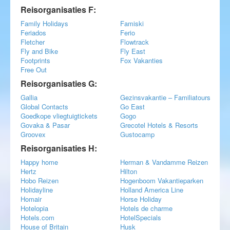
Reisorganisaties F:
Family Holidays
Famiski
Feriados
Ferio
Fletcher
Flowtrack
Fly and Bike
Fly East
Footprints
Fox Vakanties
Free Out
Reisorganisaties G:
Gallia
Gezinsvakantie – Familiatours
Global Contacts
Go East
Goedkope vliegtuigtickets
Gogo
Govaka & Pasar
Grecotel Hotels & Resorts
Groovex
Gustocamp
Reisorganisaties H:
Happy home
Herman & Vandamme Reizen
Hertz
Hilton
Hobo Reizen
Hogenboom Vakantieparken
Holidayline
Holland America Line
Homair
Horse Holiday
Hotelopia
Hotels de charme
Hotels.com
HotelSpecials
House of Britain
Husk