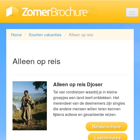
Last minute vakanties
Home
Soorten vakanties
Alleen op reis
Aanbiedingen
Alleen op reis
Reisorganisaties
Alleen op reis Djoser
Tal van rondreizen waarbij je in kleine
groepjes een land leert ontdekken. Het
merendeel van de deelnemers zijn singles
Soorten vakanties
die andere mensen willen leren kennen
tijdens actieve en gevarieerde reizen.
Reisbrochure
Brochures
Lastminutes