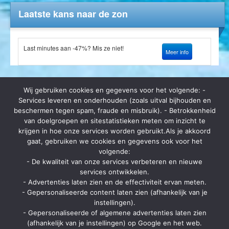
Laatste kans naar de zon
Last minutes aan -47%? Mis ze niet!
Meer info
Wij gebruiken cookies en gegevens voor het volgende: -
Services leveren en onderhouden (zoals uitval bijhouden en
beschermen tegen spam, fraude en misbruik). - Betrokkenheid
van doelgroepen en sitestatistieken meten om inzicht te
Op zomerbrochure.be kan je terecht voor het bestellen van
krijgen in hoe onze services worden gebruikt.Als je akkoord
reisbrochures, het lastminute aanbod van vele reisorganisaties en hot
gaat, gebruiken we cookies en gegevens ook voor het
deals. Ga je op vakantie? Ga dan eerst langs zomerbrochure.be voor
kortingen en aanbiedingen.
volgende:
- De kwaliteit van onze services verbeteren en nieuwe
Contact
services ontwikkelen.
- Advertenties laten zien en de effectiviteit ervan meten.
Strategon BV
- Gepersonaliseerde content laten zien (afhankelijk van je
Ninovesteenweg 198 bus 13
instellingen).
9320 Aalst
- Gepersonaliseerde of algemene advertenties laten zien
Via contactpagina of chatformulier
(afhankelijk van je instellingen) op Google en het web.