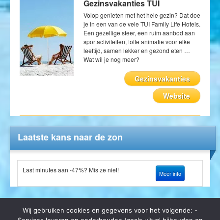
Gezinsvakanties TUI
Volop genieten met het hele gezin? Dat doe
je in een van de vele TUI Family Life Hotels.
Een gezellige sfeer, een ruim aanbod aan
sportactiviteiten, toffe animatie voor elke
leeftijd, samen lekker en gezond eten …
Wat wil je nog meer?
Gezinsvakanties
Website
Laatste kans naar de zon
Last minutes aan -47%? Mis ze niet!
Meer info
Wij gebruiken cookies en gegevens voor het volgende: -