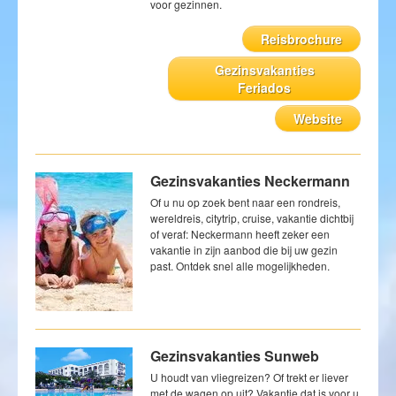
voor gezinnen.
Reisbrochure
Gezinsvakanties
Feriados
Website
Gezinsvakanties Neckermann
Of u nu op zoek bent naar een rondreis,
wereldreis, citytrip, cruise, vakantie dichtbij
of veraf: Neckermann heeft zeker een
vakantie in zijn aanbod die bij uw gezin
past. Ontdek snel alle mogelijkheden.
Gezinsvakanties Sunweb
U houdt van vliegreizen? Of trekt er liever
met de wagen op uit? Vakantie dat is voor u