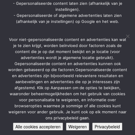
Strategon BV
- Gepersonaliseerde content laten zien (afhankelijk van je
Ninovesteenweg 198 bus 13
instellingen).
9320 Aalst
- Gepersonaliseerde of algemene advertenties laten zien
Via contactpagina of chatformulier
(afhankelijk van je instellingen) op Google en het web.
info@zomerbrochure.be
Home
Voor niet-gepersonaliseerde content en advertenties kan wat
Aanbiedingen
je te zien krijgt, worden beïnvloed door factoren zoals de
content die je op dat moment bekijkt en je locatie (voor
Reisorganisaties
advertenties wordt je algemene locatie gebruikt).
Gepersonaliseerde content en advertenties kunnen ook
TUI Belgie
worden gebaseerd op die factoren.Gepersonaliseerde content
Soorten vakanties
en advertenties zijn bijvoorbeeld relevantere resultaten en
aanbevelingen en advertenties die op je interesses zijn
Brochures
afgestemd. Klik op Aanpassen om de opties te bekijken,
Contact
waaronder beheermogelijkheden om het gebruik van cookies
voor personalisatie te weigeren, en informatie over
Adverteren
browseropties waarmee je sommige of alle cookies kunt
weigeren voor ander gebruik. Je kunt ook op elk moment naar
Cookies
ons privacybeleid gaan.
Sunweb
Alle cookies accepteren
Weigeren
Privacybeleid