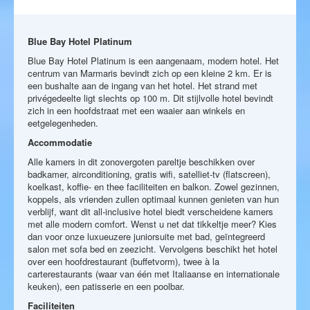
Blue Bay Hotel Platinum
Blue Bay Hotel Platinum is een aangenaam, modern hotel. Het
centrum van Marmaris bevindt zich op een kleine 2 km. Er is
een bushalte aan de ingang van het hotel. Het strand met
privégedeelte ligt slechts op 100 m. Dit stijlvolle hotel bevindt
zich in een hoofdstraat met een waaier aan winkels en
eetgelegenheden.
Accommodatie
Alle kamers in dit zonovergoten pareltje beschikken over
badkamer, airconditioning, gratis wifi, satelliet-tv (flatscreen),
koelkast, koffie- en thee faciliteiten en balkon. Zowel gezinnen,
koppels, als vrienden zullen optimaal kunnen genieten van hun
verblijf, want dit all-inclusive hotel biedt verscheidene kamers
met alle modern comfort. Wenst u net dat tikkeltje meer? Kies
dan voor onze luxueuzere juniorsuite met bad, geïntegreerd
salon met sofa bed en zeezicht. Vervolgens beschikt het hotel
over een hoofdrestaurant (buffetvorm), twee à la
carterestaurants (waar van één met Italiaanse en internationale
keuken), een patisserie en een poolbar.
Faciliteiten