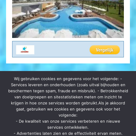
Vergelijk
Wij gebruiken cookies en gegevens voor het volgende: -
Services leveren en onderhouden (zoals uitval bijhouden en
beschermen tegen spam, fraude en misbruik). - Betrokkenheid
van doelgroepen en sitestatistieken meten om inzicht te
Op zomerbrochure.be kan je terecht voor het bestellen van
krijgen in hoe onze services worden gebruikt.Als je akkoord
reisbrochures, het lastminute aanbod van vele reisorganisaties en hot
gaat, gebruiken we cookies en gegevens ook voor het
deals. Ga je op vakantie? Ga dan eerst langs zomerbrochure.be voor
volgende:
kortingen en aanbiedingen.
- De kwaliteit van onze services verbeteren en nieuwe
Contact
services ontwikkelen.
- Advertenties laten zien en de effectiviteit ervan meten.