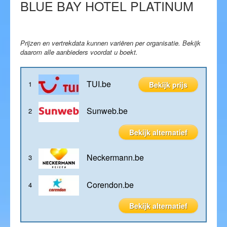
BLUE BAY HOTEL PLATINUM
Blog
Prijzen en vertrekdata kunnen variëren per organisatie. Bekijk
daarom alle aanbieders voordat u boekt.
TUI.be
1
Bekijk prijs
Sunweb.be
2
Bekijk alternatief
Neckermann.be
3
Corendon.be
4
Bekijk alternatief