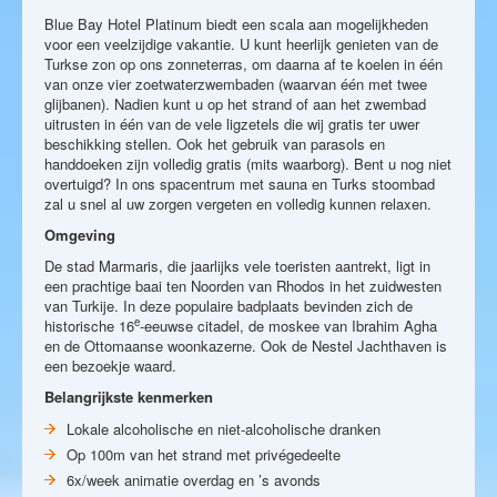
Blue Bay Hotel Platinum biedt een scala aan mogelijkheden
voor een veelzijdige vakantie. U kunt heerlijk genieten van de
Turkse zon op ons zonneterras, om daarna af te koelen in één
van onze vier zoetwaterzwembaden (waarvan één met twee
glijbanen). Nadien kunt u op het strand of aan het zwembad
uitrusten in één van de vele ligzetels die wij gratis ter uwer
beschikking stellen. Ook het gebruik van parasols en
handdoeken zijn volledig gratis (mits waarborg). Bent u nog niet
overtuigd? In ons spacentrum met sauna en Turks stoombad
zal u snel al uw zorgen vergeten en volledig kunnen relaxen.
Omgeving
De stad Marmaris, die jaarlijks vele toeristen aantrekt, ligt in
een prachtige baai ten Noorden van Rhodos in het zuidwesten
van Turkije. In deze populaire badplaats bevinden zich de
e
historische 16
-eeuwse citadel, de moskee van Ibrahim Agha
en de Ottomaanse woonkazerne. Ook de Nestel Jachthaven is
een bezoekje waard.
Belangrijkste kenmerken
Lokale alcoholische en niet-alcoholische dranken
Op 100m van het strand met privégedeelte
6x/week animatie overdag en ’s avonds