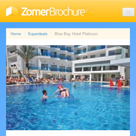
Last minute vakanties
Home
Superdeals
Blue Bay Hotel Platinum
Aanbiedingen
Reisorganisaties
Soorten vakanties
Brochures