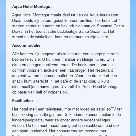
Aqua Hotel Montagut
Aqua Hotel Montagut maakt deel uit van de Aqua-hotelketen.
Deze hotels zijn uiterst geschikt voor families. Het hotel zet 4
sterren achter zijn naam en bevindt zich aan de Spaanse Costa
Brava, in het toeristische badplaatsje Santa Suzanna. Het
strand en de winkeltjes, bars en restaurants zijn vlakbij.
Accommodatie
Alle kamers zijn opgevat als suites met een lounge met sofa-
bed en televisie. U kunt een minibar en kluisje huren. Er is
airco en een gemeubileerd terras. De badkamer is van alle
comfort voorzien, inclusief een haardroger. Het restaurant
serveert warme en koude buffetten. Voor een drankje of een
snack kunt u terecht in het café of de snackbar. U kunt
dieetmaaltijden aanvragen. U verblijft in Aqua Hotel Montagut
op basis van half of volpension.
Faciliteiten
Het hotel stelt een televisieruimte met video en satelliet-TV ter
beschikking aan zijn gasten. De kinderen kunnen spelen in de
kinderspeelplaats, waar ze onder andere videospelletjes
vinden. De tuin heeft naast een groot openluchtzwembad ook
een apart kinderbad. Het zonneterras ligt bezaaid met