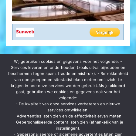
Vergelijk
Wij gebruiken cookies en gegevens voor het volgende: -
Services leveren en onderhouden (zoals uitval bijhouden en
beschermen tegen spam, fraude en misbruik). - Betrokkenheid
van doelgroepen en sitestatistieken meten om inzicht te
Op zomerbrochure.be kan je terecht voor het bestellen van
krijgen in hoe onze services worden gebruikt.Als je akkoord
reisbrochures, het lastminute aanbod van vele reisorganisaties en hot
gaat, gebruiken we cookies en gegevens ook voor het
deals. Ga je op vakantie? Ga dan eerst langs zomerbrochure.be voor
kortingen en aanbiedingen.
volgende:
- De kwaliteit van onze services verbeteren en nieuwe
Contact
services ontwikkelen.
- Advertenties laten zien en de effectiviteit ervan meten.
Strategon BV
- Gepersonaliseerde content laten zien (afhankelijk van je
Ninovesteenweg 198 bus 13
instellingen).
9320 Aalst
- Gepersonaliseerde of algemene advertenties laten zien