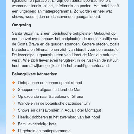
ligstoelen en parasols. Er zijn een aantal sportfaciliteiten,
waaronder tennis, biljart, tafeltennis en poolen. Het hotel heeft
een uitgebreid animatieprogramma. Zo worden er heel wat
shows, wedstrijden en dansavonden georganiseerd.
Omgeving
Santa Suzanna is een toeristische trekpleister. Gebouwd op
een heuvel overschouwt het badplaatsje de mooie kustlijn van
de Costa Brava en de gouden stranden. Grotere steden, zoals
Barcelona en Girona, lenen zich van hieruit voor een excursie.
De levendige uitgaansbuurten van Lloret de Mar zijn ook niet
veraf. Wie zich liever even terugtrekt in de rust van de natuur,
heeft een uitwijkmogelijkheid in het prachtige achterland.
Belangrijkste kenmerken
Ontspannen en zonnen op het strand
Shoppen en uitgaan in Lloret de Mar
Op excursie naar Barcelona of Girona
Wandelen in de botanische cactussentuin
Shows en dansavonden in Aqua Hotel Montagut
Heerlijk dobberen in het zwembad van het hotel
Familievriendelijk hotel
Uitgebreid animatieprogramma