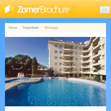
Last minute vakanties
Home
Superdeals
Montagut
Aanbiedingen
Reisorganisaties
Soorten vakanties
Brochures