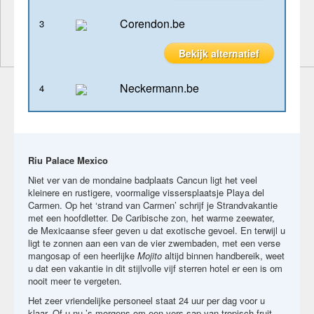
Blog
Corendon.be
3
Bekijk alternatief
Neckermann.be
4
Riu Palace Mexico
Niet ver van de mondaine badplaats Cancun ligt het veel
kleinere en rustigere, voormalige vissersplaatsje Playa del
Carmen. Op het ‘strand van Carmen’ schrijf je Strandvakantie
met een hoofdletter. De Caribische zon, het warme zeewater,
de Mexicaanse sfeer geven u dat exotische gevoel. En terwijl u
ligt te zonnen aan een van de vier zwembaden, met een verse
mangosap of een heerlijke
Mojito
altijd binnen handbereik, weet
u dat een vakantie in dit stijlvolle vijf sterren hotel er een is om
nooit meer te vergeten.
Het zeer vriendelijke personeel staat 24 uur per dag voor u
klaar. Of u nu ’s morgens om een vers sap van tropisch fruit