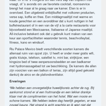
vraagt, of ’s avonds om uw favoriete cocktail, roomservice
brengt het maar al te graag naar uw kamer. Eten is er in
overvloed. Een uitgebreid ontbijtbuffet met volkoren producten,
verse sap, koffie en thee. Een middagmaaltijd met warme en
koude gerechten en een avonddiner dat u kunt nuttigen in het
buffetrestaurant of in een van de vijf a la carte restaurants voor
bijvoorbeeld een Mexicaanse, Italiaanse of Japanse maaltijd.
All-inclusive betekent ook dat u gebruik kunt maken van een
keur aan sportfaciliteiten waaronder tennis, beachvolleybal,
fitness, kano en windsurf.
Riu Palace Mexico biedt verschillende soorten kamers die
allemaal ruim van opzet zijn. U heeft er onder meer gratis wifi,
gratis kluisje, telefoon, satelliet tv, mini bar, strijkijzer, een
kingsize bed of twee eenpersoonsbedden en een badkamer
met hydromassagebad tot uw beschikking. De kamers die allen
zijn voorzien van een balkon of terras, zijn altijd goed gekoeld
dankzij de airco en de plafondventilator.
Ervaringen
“We hebben een onvergetelijke huwelijksreis achter de rug. Bij
aankomst stond er al een fruitmandje en een lekker drankje
klaar met de complimenten van het hotel. Wat een mooie en
schone kamers. We hebben iedere dag heerlijk gegeten, er was
zoveel keuze. Het strand is echt prachtig en ik wist niet dat