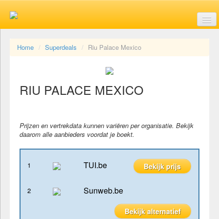
Last minute vakanties
Home
Superdeals
Riu Palace Mexico
Aanbiedingen
RIU PALACE MEXICO
Reisorganisaties
Prijzen en vertrekdata kunnen variëren per organisatie. Bekijk
daarom alle aanbieders voordat je boekt.
Soorten vakanties
TUI.be
1
Bekijk prijs
Sunweb.be
2
Brochures
Bekijk alternatief