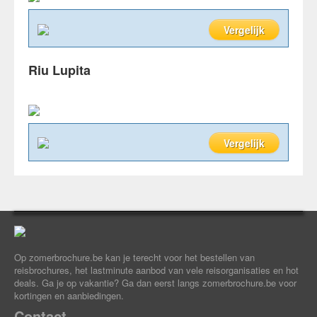
Vergelijk
Riu Lupita
Vergelijk
Op zomerbrochure.be kan je terecht voor het bestellen van
reisbrochures, het lastminute aanbod van vele reisorganisaties en hot
deals. Ga je op vakantie? Ga dan eerst langs zomerbrochure.be voor
kortingen en aanbiedingen.
Contact