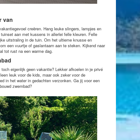
r van
 vakantiegevoel creëren. Hang leuke slingers, lampjes en
uinset aan met kussens in allerlei felle kleuren. Felle
jke uitstraling in de tuin. Om het ultieme knusse en
p om een vuurtje of gaslantaarn aan te steken. Kijkend naar
l tot rust na een warme dag.
mbad
och eigenlijk geen vakantie? Lekker afkoelen in je privé
lleen leuk voor de kids, maar ook zeker voor de
d in het water in gedachten verzonken. Ga jij voor een
gebouwd zwembad?