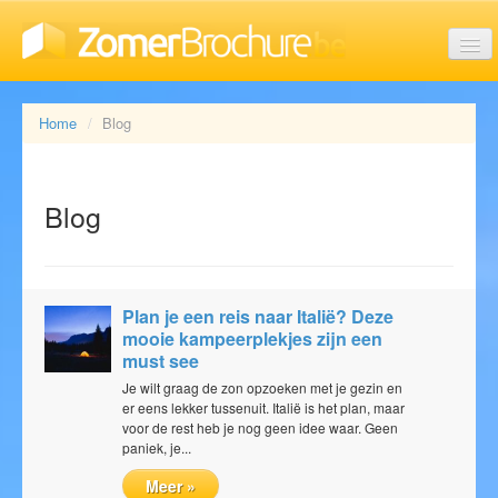
Last minute vakanties
Home
Blog
Aanbiedingen
Blog
Reisorganisaties
Plan je een reis naar Italië? Deze
mooie kampeerplekjes zijn een
must see
Soorten vakanties
Je wilt graag de zon opzoeken met je gezin en
er eens lekker tussenuit. Italië is het plan, maar
voor de rest heb je nog geen idee waar. Geen
paniek, je...
Brochures
Meer »