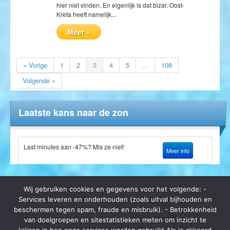
hier niet vinden. En eigenlijk is dat bizar. Oost-
Kreta heeft namelijk...
Meer »
« Vorige
1
2
3
4
5
...
108
Volgende »
Laatste kans naar de zon
Last minutes aan -47%? Mis ze niet!
Meer info
Wij gebruiken cookies en gegevens voor het volgende: -
Services leveren en onderhouden (zoals uitval bijhouden en
beschermen tegen spam, fraude en misbruik). - Betrokkenheid
van doelgroepen en sitestatistieken meten om inzicht te
Op zomerbrochure.be kan je terecht voor het bestellen van