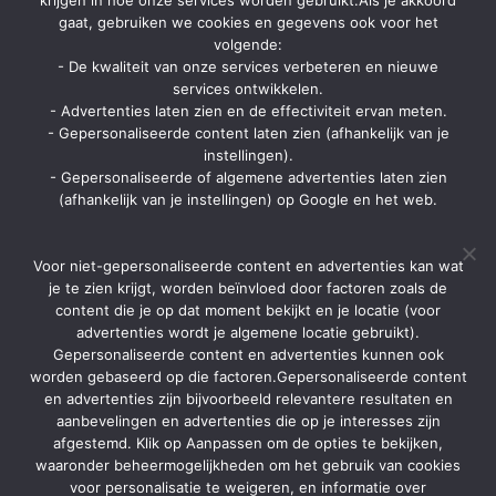
krijgen in hoe onze services worden gebruikt.Als je akkoord
reisbrochures, het lastminute aanbod van vele reisorganisaties en hot
gaat, gebruiken we cookies en gegevens ook voor het
deals. Ga je op vakantie? Ga dan eerst langs zomerbrochure.be voor
kortingen en aanbiedingen.
volgende:
- De kwaliteit van onze services verbeteren en nieuwe
Contact
services ontwikkelen.
- Advertenties laten zien en de effectiviteit ervan meten.
Strategon BV
- Gepersonaliseerde content laten zien (afhankelijk van je
Ninovesteenweg 198 bus 13
instellingen).
9320 Aalst
- Gepersonaliseerde of algemene advertenties laten zien
Via contactpagina of chatformulier
(afhankelijk van je instellingen) op Google en het web.
info@zomerbrochure.be
Home
Voor niet-gepersonaliseerde content en advertenties kan wat
Aanbiedingen
je te zien krijgt, worden beïnvloed door factoren zoals de
content die je op dat moment bekijkt en je locatie (voor
Reisorganisaties
advertenties wordt je algemene locatie gebruikt).
Gepersonaliseerde content en advertenties kunnen ook
TUI Belgie
worden gebaseerd op die factoren.Gepersonaliseerde content
Soorten vakanties
en advertenties zijn bijvoorbeeld relevantere resultaten en
aanbevelingen en advertenties die op je interesses zijn
Brochures
afgestemd. Klik op Aanpassen om de opties te bekijken,
Contact
waaronder beheermogelijkheden om het gebruik van cookies
voor personalisatie te weigeren, en informatie over