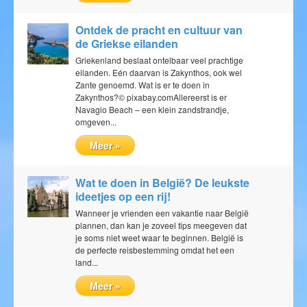
Blog
Ontdek de pracht en cultuur van
de Griekse eilanden
Griekenland beslaat ontelbaar veel prachtige
eilanden. Eén daarvan is Zakynthos, ook wel
Zante genoemd. Wat is er te doen in
Zakynthos?© pixabay.comAllereerst is er
Navagio Beach – een klein zandstrandje,
omgeven...
Meer »
Wat te doen in België? De leukste
ideetjes op een rij!
Wanneer je vrienden een vakantie naar België
plannen, dan kan je zoveel tips meegeven dat
je soms niet weet waar te beginnen. België is
de perfecte reisbestemming omdat het een
land...
Meer »