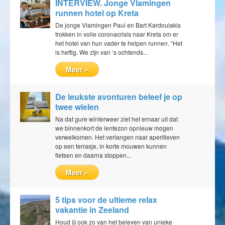
INTERVIEW. Jonge Vlamingen
runnen hotel op Kreta
De jonge Vlamingen Paul en Bart Kardoulakis
trokken in volle coronacrisis naar Kreta om er
het hotel van hun vader te helpen runnen. “Het
is heftig. We zijn van ‘s ochtends...
Meer »
De leukste avonturen beleef je op
twee wielen
Na dat gure winterweer ziet het ernaar uit dat
we binnenkort de lentezon opnieuw mogen
verwelkomen. Het verlangen naar aperitieven
op een terrasje, in korte mouwen kunnen
fietsen en daarna stoppen...
Meer »
5 tips voor de ultieme relax
vakantie in Zeeland
Houd jij ook zo van het beleven van unieke